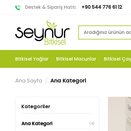
Skip
Destek & Sipariş Hattı:
+90 544 776 61 12
to
content
Ara:
Bitkisel Yağlar
Bitkisel Macunlar
Bitkisel Çay
Ana Sayfa
/
Ana Kategori
Kategoriler
Ana Kategori
(4)