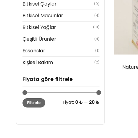
Bitkisel Çaylar
(0)
Bitkisel Macunlar
(4)
Bitkisel Yağlar
(31)
Çeşitli Ürünler
(4)
Essanslar
(1)
Kişisel Bakım
(2)
Nature
Fiyata göre filtrele
Fiyat:
0 ₺
—
20 ₺
Filtrele