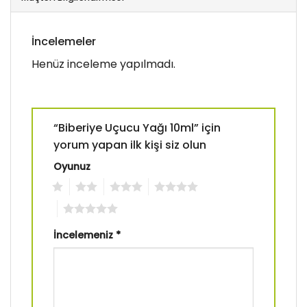
İncelemeler
Henüz inceleme yapılmadı.
“Biberiye Uçucu Yağı 10ml” için
yorum yapan ilk kişi siz olun
Oyunuz
1
2
3
4
5
İncelemeniz
*